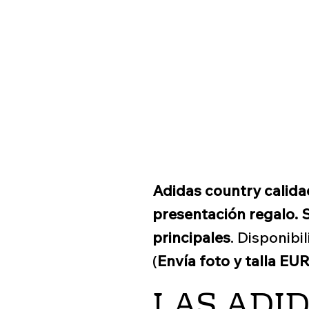
Adidas country calida
presentación regalo. 
principales
. Disponib
(
Envía foto y talla EU
LAS ADI