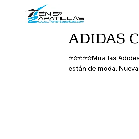
ADIDAS 
⭐️⭐️⭐️⭐️⭐️Mira las Adid
están de moda. Nueva