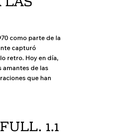
 LAS
970 como parte de la
gante capturó
o retro. Hoy en día,
s amantes de las
neraciones que han
ULL. 1.1