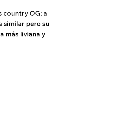
s country OG; a
s similar pero su
a más liviana y