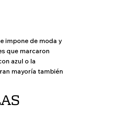
 se impone de moda y
ores que marcaron
on azul o la
 gran mayoría también
LAS