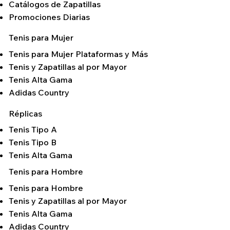
Catálogos de Zapatillas
Promociones Diarias
Tenis para Mujer
Tenis para Mujer Plataformas y Más
Tenis y Zapatillas al por Mayor
Tenis Alta Gama
Adidas Country
Réplicas
Tenis Tipo A
Tenis Tipo B
Tenis Alta Gama
Tenis para Hombre
Tenis para Hombre
Tenis y Zapatillas al por Mayor
Tenis Alta Gama
Adidas Country