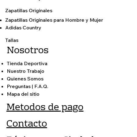
Zapatillas Originales
Zapatillas Originales para Hombre y Mujer
Adidas Country
Tallas
Nosotros
Tienda Deportiva
Nuestro Trabajo
Quienes Somos
Preguntas | F.A.Q.
Mapa del sitio
Metodos de pago
Contacto