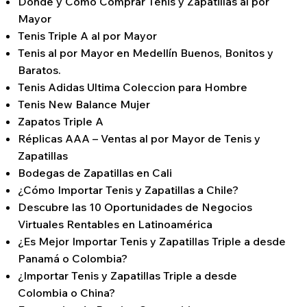
Dónde y Cómo Comprar Tenis y Zapatillas al por
Mayor
Tenis Triple A al por Mayor
Tenis al por Mayor en Medellín Buenos, Bonitos y
Baratos.
Tenis Adidas Ultima Coleccion para Hombre
Tenis New Balance Mujer
Zapatos Triple A
Réplicas AAA – Ventas al por Mayor de Tenis y
Zapatillas
Bodegas de Zapatillas en Cali
¿Cómo Importar Tenis y Zapatillas a Chile?
Descubre las 10 Oportunidades de Negocios
Virtuales Rentables en Latinoamérica
¿Es Mejor Importar Tenis y Zapatillas Triple a desde
Panamá o Colombia?
¿Importar Tenis y Zapatillas Triple a desde
Colombia o China?