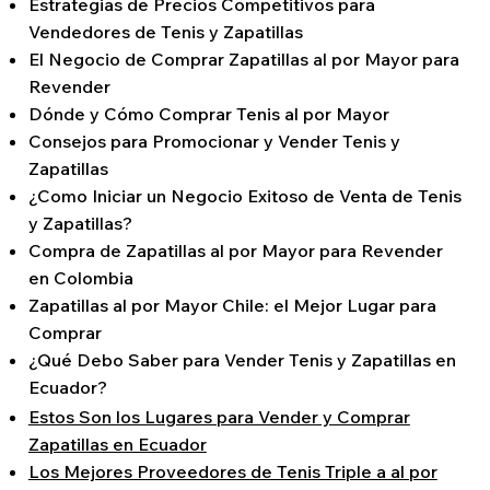
Estrategias de Precios Competitivos para
Vendedores de Tenis y Zapatillas
El Negocio de Comprar Zapatillas al por Mayor para
Revender
Dónde y Cómo Comprar Tenis al por Mayor
Consejos para Promocionar y Vender Tenis y
Zapatillas
¿Como Iniciar un Negocio Exitoso de Venta de Tenis
y Zapatillas?
Compra de Zapatillas al por Mayor para Revender
en Colombia
Zapatillas al por Mayor Chile: el Mejor Lugar para
Comprar
¿Qué Debo Saber para Vender Tenis y Zapatillas en
Ecuador?
Estos Son los Lugares para Vender y Comprar
Zapatillas en Ecuador
Los Mejores Proveedores de Tenis Triple a al por