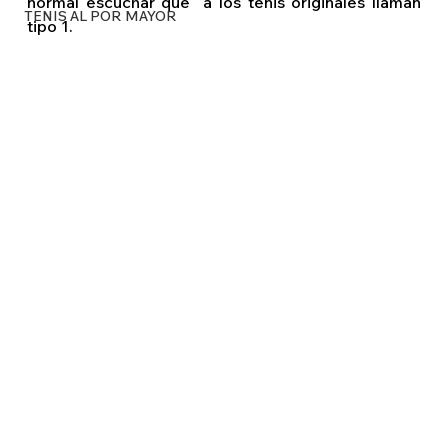
normal escuchar que  a los tenis originales llaman 
TENIS AL POR MAYOR
tipo 1. 