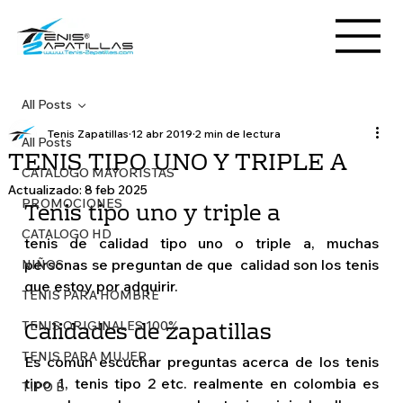
All Posts
Tenis Zapatillas
12 abr 2019
2 min de lectura
All Posts
TENIS TIPO UNO Y TRIPLE A
CATALOGO MAYORISTAS
Actualizado:
8 feb 2025
PROMOCIONES
Tenis tipo uno y triple a 
CATALOGO HD
tenis de calidad tipo uno o triple a, muchas 
personas se preguntan de que  calidad son los tenis 
NIÑOS
que estoy por adquirir. 
TENIS PARA HOMBRE
Calidades de zapatillas 
TENIS ORIGINALES 100%
TENIS PARA MUJER
Es comun escuchar preguntas acerca de los tenis 
tipo 1, tenis tipo 2 etc. realmente en colombia es 
TIPO B