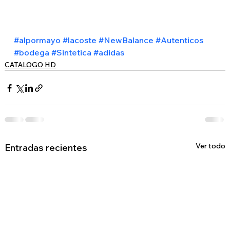
#alpormayo
#lacoste
#NewBalance
#Autenticos
#bodega
#Sintetica
#adidas
CATALOGO HD
Ver todo
Entradas recientes