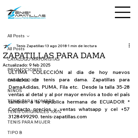
All Posts
Tenis Zapatillas
13 ago 2018
1 min de lectura
All Posts
ZAPATILLAS PARA DAMA
CATALOGO MAYORISTAS
Actualizado:
9 feb 2025
PROMOCIONES
ÚLTIMA COLECCIÓN al dia de hoy nuevos 
modelos de tenis para dama. Zapatillas para 
CATALOGO HD
DamaAdidas, PUMA, Fila etc.  Desde la talla 35-28 
NIÑOS
ventas al detal y al por mayor envíos a todo el país 
TENIS PARA HOMBRE
también a la república hermana de ECUADOR * 
Contacto precios y ventas whatsapp y cel +57 
TENIS ORIGINALES 100%
3128499290. tenis-zapatillas.com
TENIS PARA MUJER
TIPO B